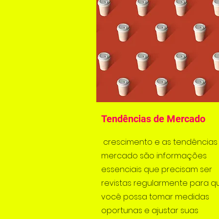
Tendências de Mercado
crescimento e as tendências
mercado são informações
essenciais que precisam ser
revistas regularmente para q
você possa tomar medidas
oportunas e ajustar suas