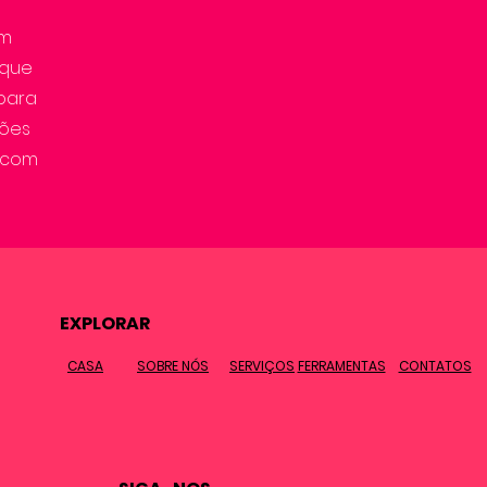
em
ique
 para
ções
r com
EXPLORAR
CASA
SOBRE NÓS
SERVIÇOS
FERRAMENTAS
CONTATOS