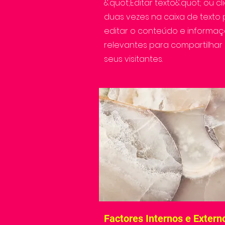
&quot;Editar texto&quot; ou cl
duas vezes na caixa de texto
editar o conteúdo e informa
relevantes para compartilha
seus visitantes.
Factores Internos e Extern