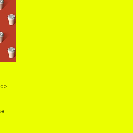
 do
ue