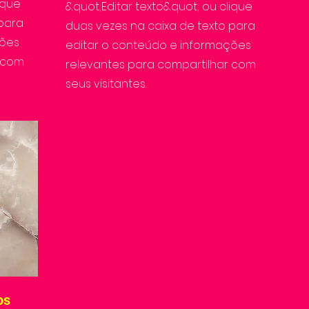
ique
&quot;Editar texto&quot; ou clique
 para
duas vezes na caixa de texto para
ções
editar o conteúdo e informações
r com
relevantes para compartilhar com
seus visitantes.
os