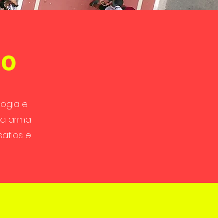
do
ogia e
ma arma
afios e