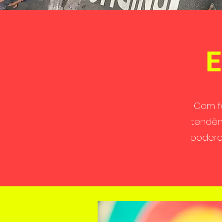
E
Com f
tendên
podero